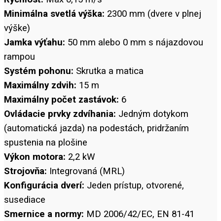
Minimálna svetlá výška:
2300 mm (dvere v plnej
výške)
Jamka výťahu:
50 mm alebo 0 mm s nájazdovou
rampou
Systém pohonu:
Skrutka a matica
Maximálny zdvih:
15 m
Maximálny počet zastávok:
6
Ovládacie prvky zdvíhania:
Jedným dotykom
(automatická jazda) na podestách, pridržaním
spustenia na plošine
Výkon motora:
2,2 kW
Strojovňa:
Integrovaná (MRL)
Konfigurácia dverí:
Jeden prístup, otvorené,
susediace
Smernice a normy:
MD 2006/42/EC, EN 81-41