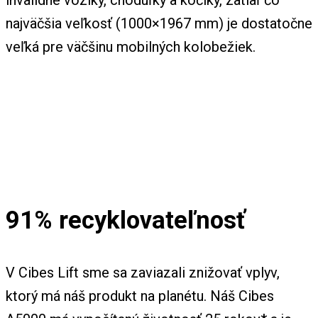
invalidné vozíky, chodúľky a kočíky, zatiaľ čo
najväčšia veľkosť (1000×1967 mm) je dostatočne
veľká pre väčšinu mobilných kolobežiek.
91% recyklovateľnosť
V Cibes Lift sme sa zaviazali znižovať vplyv,
ktorý má náš produkt na planétu. Náš Cibes