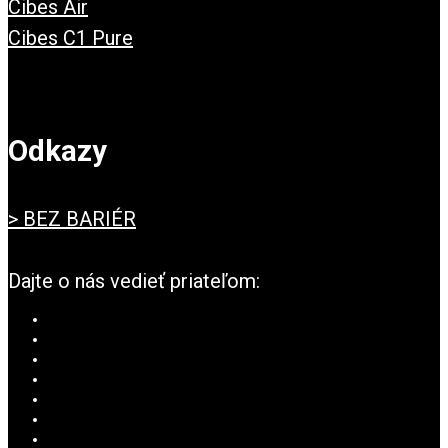
Cibes Air
Cibes C1 Pure
Odkazy
> BEZ BARIÉR
Dajte o nás vedieť priateľom: