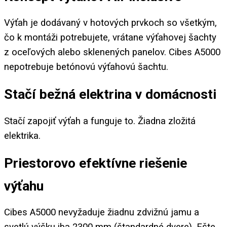
Výťah je dodávaný v hotových prvkoch so všetkým,
čo k montáži potrebujete, vrátane výťahovej šachty
z oceľových alebo sklenených panelov. Cibes A5000
nepotrebuje betónovú výťahovú šachtu.
Stačí bežná elektrina v domácnosti
Stačí zapojiť výťah a funguje to. Žiadna zložitá
elektrika.
Priestorovo efektívne riešenie
výťahu
Cibes A5000 nevyžaduje žiadnu zdvižnú jamu a
svetlú výšku iba 2300 mm (štandardné dvere). Ešte