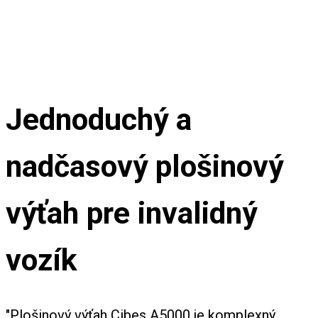
Jednoduchý a
nadčasový plošinový
výťah pre invalidný
vozík
"Plošinový výťah Cibes A5000 je komplexný