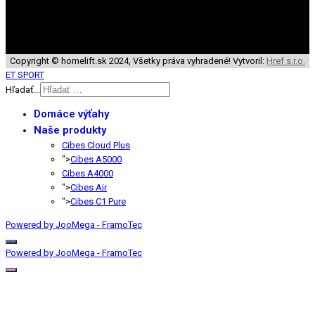
Copyright © homelift.sk 2024, Všetky práva vyhradené! Vytvoril:
Href s.r.o.
ET SPORT
Hľadať...
Domáce výťahy
Naše produkty
Cibes Cloud Plus
">
Cibes A5000
Cibes A4000
">
Cibes Air
">
Cibes C1 Pure
Powered by JooMega - FramoTec
Powered by JooMega - FramoTec